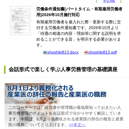
｜
その他
｜
労働条件通知書[パートタイム・有期雇用労働者
用]2026年10月施行対応
有期雇用労働者を雇入れた際・更新する際に交
付する労働条件通知書です。2026年10月より
「待遇の相違の内容・理由等に関する説明を求
めることができる旨」を明示する必要がありま
す。
shoshiki813.docx
shoshiki813.pdf
会話形式で楽しく学ぶ人事労務管理の基礎講座
このコーナーでは、経営者や管理職が最低限知っておきたい人
事労務管理のポイントを会話形式で分かりやすく解説していき
ます。今回は、8月より義務化される産業医の辞任の報告と産業
医の職務についてとり上げます。
>>本文へ