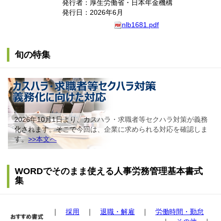
発行者：厚生労働省・日本年金機構
発行日：2026年6月
nlb1681.pdf
旬の特集
2026年10月1日より、カスハラ・求職者等セクハラ対策が義務
化されます。そこで今回は、企業に求められる対応を確認しま
す。
>>本文へ
WORDでそのまま使える人事労務管理基本書式
集
｜
採用
｜
退職・解雇
｜
労働時間・勤怠