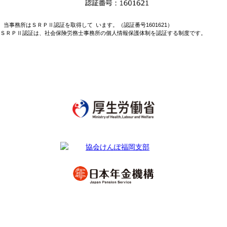
当事務所はＳＲＰⅡ認証を取得して います。（認証番号1601621）
ＳＲＰⅡ認証は、社会保険労務士事務所の個人情報保護体制を認証する制度です。