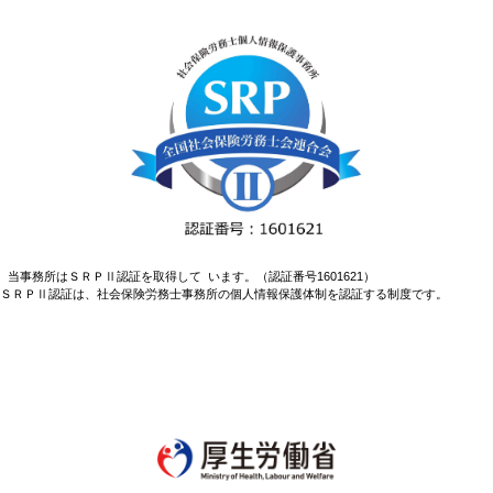
当事務所はＳＲＰⅡ認証を取得して います。（認証番号1601621）
ＳＲＰⅡ認証は、社会保険労務士事務所の個人情報保護体制を認証する制度です。