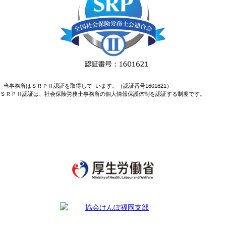
当事務所はＳＲＰⅡ認証を取得して います。（認証番号1601621）
ＳＲＰⅡ認証は、社会保険労務士事務所の個人情報保護体制を認証する制度です。