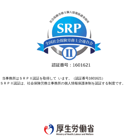
当事務所はＳＲＰⅡ認証を取得して います。（認証番号1601621）
ＳＲＰⅡ認証は、社会保険労務士事務所の個人情報保護体制を認証する制度です。