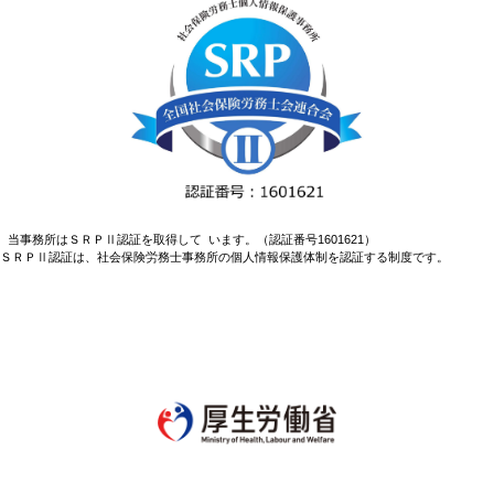
当事務所はＳＲＰⅡ認証を取得して います。（認証番号1601621）
ＳＲＰⅡ認証は、社会保険労務士事務所の個人情報保護体制を認証する制度です。